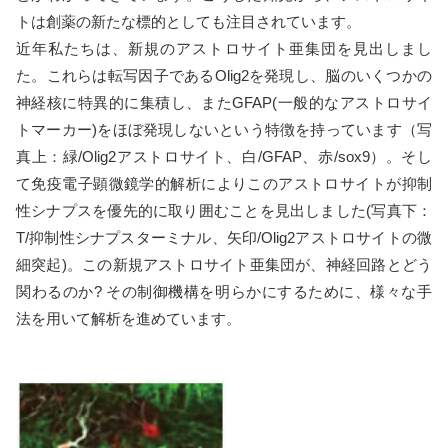
トは創薬の新たな標的としても注目されています。
近年私たちは、新規のアストロサイト亜集団を見出しまし
た。これらは転写因子であるOlig2を発現し、脳のいくつかの
神経核に特異的に集積し、またGFAP(一般的なアストロサイ
トマーカー)をほぼ発現しないという特徴を持っています（写
真上：緑/Olig2アストロサイト、白/GFAP、赤/sox9）。そし
て免疫電子顕微鏡学的解析によりこのアストロサイトが抑制
性シナプスを優先的に取り囲むことを見出しました(写真下：
T/抑制性シナプスターミナル、矢印/Olig2アストロサイトの微
細突起)。この新規アストロサイト亜集団が、神経回路とどう
関わるのか? その制御機構を明らかにするために、様々な手
法を用いて解析を進めています。