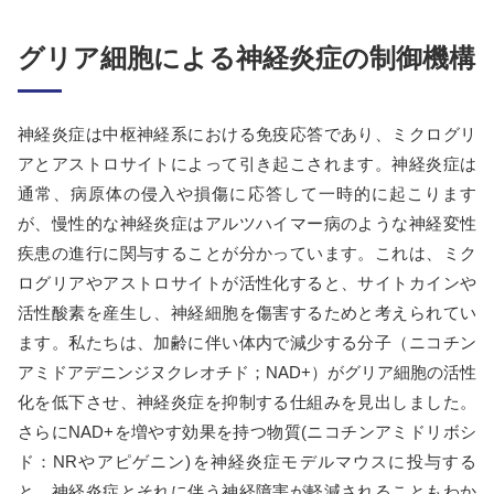
グリア細胞による神経炎症の制御機構
神経炎症は中枢神経系における免疫応答であり、ミクログリ
アとアストロサイトによって引き起こされます。神経炎症は
通常、病原体の侵入や損傷に応答して一時的に起こります
が、慢性的な神経炎症はアルツハイマー病のような神経変性
疾患の進行に関与することが分かっています。これは、ミク
ログリアやアストロサイトが活性化すると、サイトカインや
活性酸素を産生し、神経細胞を傷害するためと考えられてい
ます。私たちは、加齢に伴い体内で減少する分子（ニコチン
アミドアデニンジヌクレオチド；NAD+）がグリア細胞の活性
化を低下させ、神経炎症を抑制する仕組みを見出しました。
さらにNAD+を増やす効果を持つ物質(ニコチンアミドリボシ
ド：NRやアピゲニン)を神経炎症モデルマウスに投与する
と、神経炎症とそれに伴う神経障害が軽減されることもわか